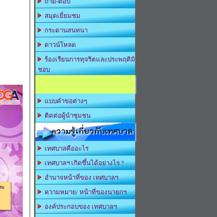
ถาม-ตอบ
สมุดเยี่ยมชม
กระดานสนทนา
ดาวน์โหลด
ร้องเรียนการทุจริตและประพฤติมิ
ชอบ
แบบคำขอต่างๆ
ติดต่อผู้นำชุมชน
ความรู้เกี่ยวกับเทศบาล
เทศบาลคืออะไร
เทศบาลฯ เกิดขึ้นได้อย่างไร ?
อำนาจหน้าที่ของ เทศบาลฯ
ความหมาย/ หน้าที่ของนายกฯ
องค์ประกอบของ เทศบาลฯ