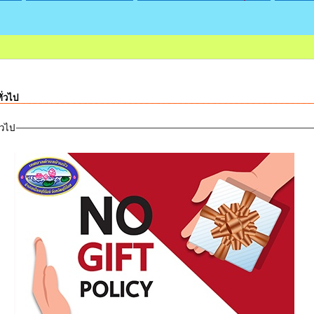
ก
ั่วไป
่วไป