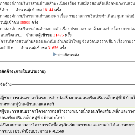
กาศองค์การบริหารส่วนตำบลสำพะเนียง เรื่อง รับสมัครสอบคัดเลือกพนักงานส่ว
ห้ดำร
... จำนวนผู้เข้าชม
18144
ครั้ง
นผู้เข้าชม
30809
ครั้ง
กาศองค์การบริหารส่วนตำบลยางคำ เรื่อง ประกวดราคาจ้างก่อสร้างโครงการก่อส
อนกรีตเสร
... จำนวนผู้เข้าชม
31475
ครั้ง
์การบริหารส่วนตำบลดอนตะหนิน อำเภอบัวใหญ่ จังหวัดนครราชสีมา เรื่องรายง
ระจำปี พ
... จำนวนผู้เข้าชม
31656
ครั้ง
ข่าวย้อนหลัง
ื้อจัดจ้าง (ภายในหน่วยงาน)
อจัดจ้าง
ผู้ชนะการเสนอราคาโครงการจ้างก่อสร้างถนนคอนกรีตเสริมเหล็กหมู่ที่16 บ้า
กศาลาหมู่บ้าน-บ้านนายแล ตะวั
ผู้ชนะการเสนอราคาโครงการก่อสร้างรางระบายน้ำคอนกรีตเสริมเหล็กและวาง
อนกรีตเสริมเหล็กหมู่ที่ 4 บ้านตะโกรา
เปิดเผยราคากลางโครงการจัดซื้อครุภัณฑ์ยานพาหนะและขนส่ง ได้แก่ รถพยา
(รถกระบะ) ประจำปีงบประมาณ พ.ศ.2569