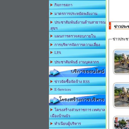
กิจการสภา
มาตรการประหยัดพลังงาน
ประชาสัมพันธ์งานด้านสาธารณ
ข่าวประช
สุขฯ
แผนการตรวจสอบภายใน
ข่าวประชา
การบริหารจัดการความเสี่ยง
LPA
ประชาสัมพันธ์ งานบุคลากร
บริการออนไลน์
ข่าวจัดซื้อจัดจ้าง RSS
E-Services
โครงสร้างการบริหาร
โครงสร้างส่วนราชการ เทศบาล
เมืองบ้านบัว
ทำเนียบผู้บริหาร