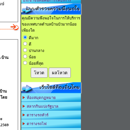
ประชาชนที่มีต่อการให้บริการ
งษ์
แบบสำรวจความพึงพอใจ
คุณมีความพึงพอใจในการให้บริการ
ของเทศบาลตำบลบ้านบัวมากน้อย
เพียงใด
ดีมาก
ดี
ปานกลาง
น้อย
-บ้าน
น้อยที่สุด
โหวต
ผลโหวต
เว็บไซต์ท้องถิ่นไทย
บ้าน
์ โดย
ห้องสมุดกฏหมาย
สลากกินแบ่งรัฐบาล
ตารางรถทัวร์
ละ
ตารางรถไฟ
.2569