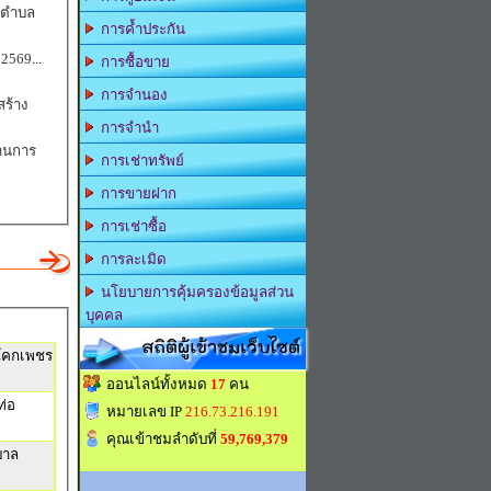
นตำบล
การค้ำประกัน
ประกาศองค์การบริหารส่วนตำบลมะค่า เรื่อง รายงานการเงินประจำเดือน กุมภาพันธ์ 2569
...
การซื้อขาย
การจำนอง
ร้าง
การจำนำ
านการ
การเช่าทรัพย์
การขายฝาก
การเช่าซื้อ
การละเมิด
นโยบายการคุ้มครองข้อมูลส่วน
บุคคล
สถิติผู้เข้าชมเว็บไซต์
นโคกเพชร
ออนไลน์ทั้งหมด
17
คน
ท่อ
หมายเลข IP
216.73.216.191
คุณเข้าชมลำดับที่
59,769,379
บาล