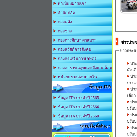
ทำเนียบฝ่ายสภา
สำนักปลัด
กองคลัง
กองช่าง
กองการศึกษา ศาสนาฯ
ข่าวประช
กองสวัสดิการสังคม
ข่าวประชา
กองส่งเสริมการเกษตร
ประ
กองสาธารณสุขและสิ่งแวดล้อม
คัดเล
ประ
หน่วยตรวจสอบภายใน
ประเภ
ข้อมูล ITA
ประ
เลือก 
ข้อมูล ITA ประจำปี 2565
ประ
ข้อมูล ITA ประจำปี 2566
ปรับปร
ประ
ข้อมูล ITA ประจำปี 2569
ปรับปร
รวมลิงค์ต่างๆ
ประ
ปรับปร