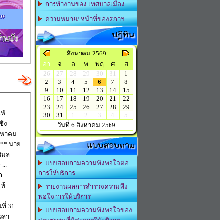
การทำงานของ เทศบาลเมือง
ความหมาย/ หน้าที่ของสภาฯ
ปฏิทิน
สิงหาคม 2569
อา
จ
อ
พ
พฤ
ศ
ส
26
27
28
29
30
31
1
2
3
4
5
6
7
8
9
10
11
12
13
14
15
16
17
18
19
20
21
22
23
24
25
26
27
28
29
ห้
30
31
1
2
3
4
5
ชิง
วันที่ 6 สิงหาคม 2569
แบบสอบถาม
 นาย
วิมล
แบบสอบถามความพึงพอใจต่อ
..
การให้บริการ
ก
ห้
รายงานผลการสำรวจความพึง
พอใจการให้บริการ
แบบสอบถามความพึงพอใจของ
วลา