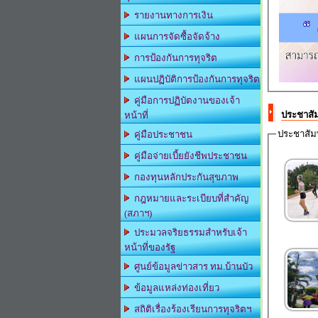
รายงานทางการเงิน
แผนการจัดซื้อจัดจ้าง
การป้องกันการทุจริต
แผนปฏิบัติการป้องกันการทุจริต
คู่มือการปฏิบัตงานของเจ้า
ประชาสัม
หน้าที่
ประชาสัม
คู่มือประชาชน
คู่มือจ่ายเบี้ยยังชีพประชาชน
กองทุนหลักประกันสุขภาพ
กฎหมายและระเบียบที่สำคัญ
(สภาฯ)
ประมวลจริยธรรมสำหรับเจ้า
หน้าที่ของรัฐ
ศูนย์ข้อมูลข่าวสาร ทม.บ้านบัว
ข้อมูลแหล่งท่องเที่ยว
สถิติเรื่องร้องเรียนการทุจริตฯ