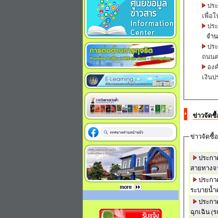
ประ
เพื่อใ
จำนว
ประ
ถนนค
องค
เงินป
ข่าวจัดซ
ข่าวจัดซื้
ประกาศ
สายทางจา
ประกาศ
ระบายน้ำค
ประกาศ
ฉุกเฉิน 