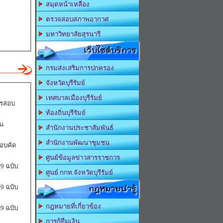
สมุดหน้าเหลือง
ตรวจสอบสภาพอากาศ
มหาวิทยาลัยสุรนารี
เว็บไซต์บริการ
กรมส่งเสริมการปกครอง
จังหวัดบุรีรัมย์
เทศบาลเมืองบุรีรัมย์
ารสอบ
ท้องถิ่นบุรีรัมย์
น
สำนักงานประชาสัมพันธ์
สำนักงานพัฒนาชุมชน
สอบคัด
ศูนย์ข้อมูลข่าวสารราชการ
9 ฉบับ
ศูนย์ กกท.จังหวัดบุรีรัมย์
กฎหมายน่ารู้
9 ฉบับ
กฎหมายที่เกี่ยวข้อง
9 ฉบับ
การกู้ยืมเงิน