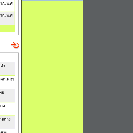
มาณ พ.ศ.
มาณ พ.ศ.
ะจำ
นโคกเพชร
ท่อ
บาล
สายทาง
าสาย