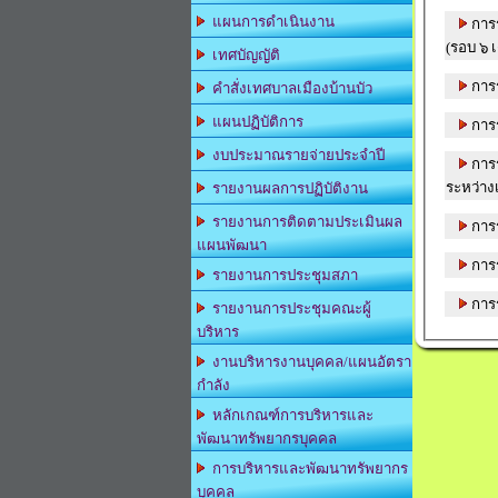
แผนการดำเนินงาน
การ
(รอบ ๖ 
เทศบัญญัติ
การ
คำสั่งเทศบาลเมืองบ้านบัว
แผนปฏิบัติการ
การ
งบประมาณรายจ่ายประจำปี
การ
ระหว่าง
รายงานผลการปฏิบัติงาน
รายงานการติดตามประเมินผล
การ
แผนพัฒนา
การ
รายงานการประชุมสภา
การ
รายงานการประชุมคณะผู้
บริหาร
งานบริหารงานบุคคล/แผนอัตรา
กำลัง
หลักเกณฑ์การบริหารและ
พัฒนาทรัพยากรบุคคล
การบริหารและพัฒนาทรัพยากร
บุคคล