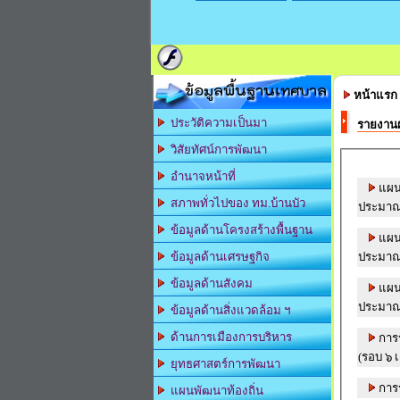
ข้อมูลพื้นฐานเทศบาล
หน้าแรก
ประวัติความเป็นมา
รายงานผ
วิสัยทัศน์การพัฒนา
อำนาจหน้าที่
แผน
สภาพทั่วไปของ ทม.บ้านบัว
ประมาณป
ข้อมูลด้านโครงสร้างพื้นฐาน
แผน
ประมาณป
ข้อมูลด้านเศรษฐกิจ
ข้อมูลด้านสังคม
แผน
ประมาณป
ข้อมูลด้านสิ่งแวดล้อม ฯ
ด้านการเมืองการบริหาร
การ
(รอบ ๖ 
ยุทธศาสตร์การพัฒนา
การ
แผนพัฒนาท้องถิ่น