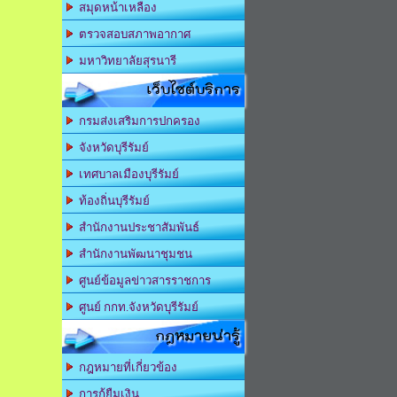
สมุดหน้าเหลือง
ตรวจสอบสภาพอากาศ
มหาวิทยาลัยสุรนารี
เว็บไซต์บริการ
กรมส่งเสริมการปกครอง
จังหวัดบุรีรัมย์
เทศบาลเมืองบุรีรัมย์
ท้องถิ่นบุรีรัมย์
สำนักงานประชาสัมพันธ์
สำนักงานพัฒนาชุมชน
ศูนย์ข้อมูลข่าวสารราชการ
ศูนย์ กกท.จังหวัดบุรีรัมย์
กฎหมายน่ารู้
กฎหมายที่เกี่ยวข้อง
การกู้ยืมเงิน