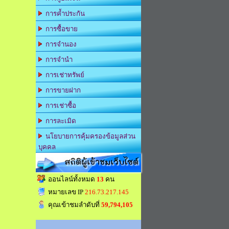
การค้ำประกัน
การซื้อขาย
การจำนอง
การจำนำ
การเช่าทรัพย์
การขายฝาก
การเช่าซื้อ
การละเมิด
นโยบายการคุ้มครองข้อมูลส่วน
บุคคล
สถิติผู้เข้าชมเว็บไซต์
ออนไลน์ทั้งหมด
13
คน
หมายเลข IP
216.73.217.145
คุณเข้าชมลำดับที่
59,794,105