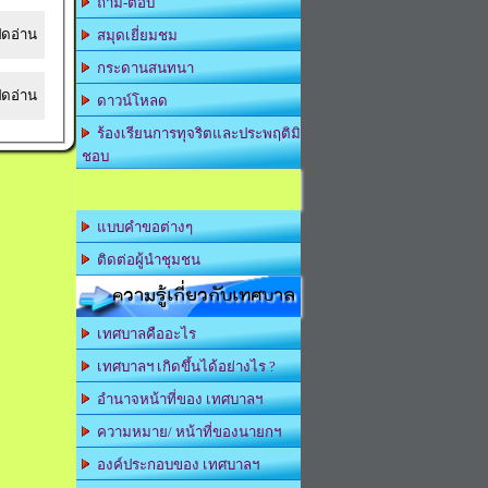
ถาม-ตอบ
ิดอ่าน
สมุดเยี่ยมชม
กระดานสนทนา
ิดอ่าน
ดาวน์โหลด
ร้องเรียนการทุจริตและประพฤติมิ
ชอบ
แบบคำขอต่างๆ
ติดต่อผู้นำชุมชน
ความรู้เกี่ยวกับเทศบาล
เทศบาลคืออะไร
เทศบาลฯ เกิดขึ้นได้อย่างไร ?
อำนาจหน้าที่ของ เทศบาลฯ
ความหมาย/ หน้าที่ของนายกฯ
องค์ประกอบของ เทศบาลฯ