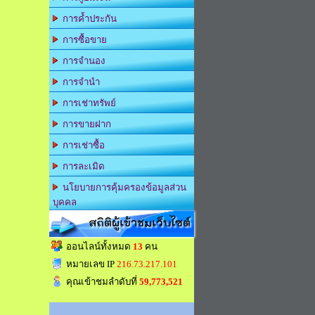
การค้ำประกัน
การซื้อขาย
การจำนอง
การจำนำ
การเช่าทรัพย์
การขายฝาก
การเช่าซื้อ
การละเมิด
นโยบายการคุ้มครองข้อมูลส่วน
บุคคล
สถิติผู้เข้าชมเว็บไซต์
ออนไลน์ทั้งหมด
13
คน
หมายเลข IP
216.73.217.101
คุณเข้าชมลำดับที่
59,773,521