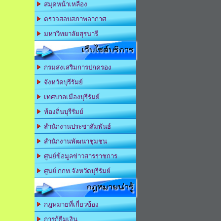
สมุดหน้าเหลือง
ตรวจสอบสภาพอากาศ
มหาวิทยาลัยสุรนารี
เว็บไซต์บริการ
กรมส่งเสริมการปกครอง
จังหวัดบุรีรัมย์
เทศบาลเมืองบุรีรัมย์
ท้องถิ่นบุรีรัมย์
สำนักงานประชาสัมพันธ์
สำนักงานพัฒนาชุมชน
ศูนย์ข้อมูลข่าวสารราชการ
ศูนย์ กกท.จังหวัดบุรีรัมย์
กฎหมายน่ารู้
กฎหมายที่เกี่ยวข้อง
การกู้ยืมเงิน