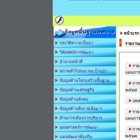
ข้อมูลพื้นฐานเทศบาล
หน้าแรก
ประวัติความเป็นมา
รายงาน
วิสัยทัศน์การพัฒนา
อำนาจหน้าที่
ราย
สภาพทั่วไปของ ทม.บ้านบัว
แผนการ
ข้อมูลด้านโครงสร้างพื้นฐาน
การ
๒๕๖๘
ข้อมูลด้านเศรษฐกิจ
ข้อมูลด้านสังคม
บทสร
ข้อมูลด้านสิ่งแวดล้อม ฯ
ราย
ด้านการเมืองการบริหาร
แผนการ
ยุทธศาสตร์การพัฒนา
การ
๒๕๖๗
แผนพัฒนาท้องถิ่น