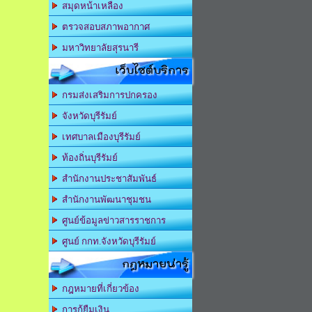
สมุดหน้าเหลือง
ตรวจสอบสภาพอากาศ
มหาวิทยาลัยสุรนารี
เว็บไซต์บริการ
กรมส่งเสริมการปกครอง
จังหวัดบุรีรัมย์
เทศบาลเมืองบุรีรัมย์
ท้องถิ่นบุรีรัมย์
สำนักงานประชาสัมพันธ์
สำนักงานพัฒนาชุมชน
ศูนย์ข้อมูลข่าวสารราชการ
ศูนย์ กกท.จังหวัดบุรีรัมย์
กฎหมายน่ารู้
กฎหมายที่เกี่ยวข้อง
การกู้ยืมเงิน