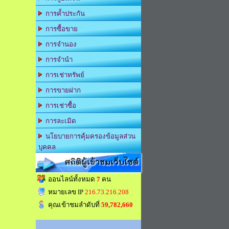
การค้ำประกัน
การซื้อขาย
การจำนอง
การจำนำ
การเช่าทรัพย์
การขายฝาก
การเช่าซื้อ
การละเมิด
นโยบายการคุ้มครองข้อมูลส่วน
บุคคล
สถิติผู้เข้าชมเว็บไซต์
ออนไลน์ทั้งหมด
7
คน
หมายเลข IP
216.73.216.208
คุณเข้าชมลำดับที่
59,782,660