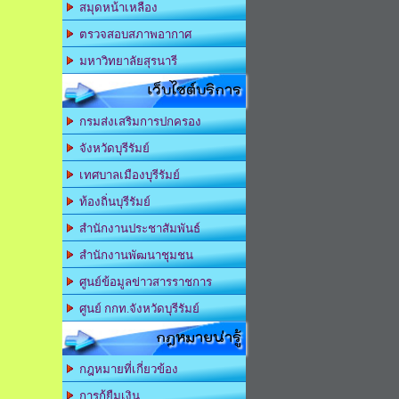
สมุดหน้าเหลือง
ตรวจสอบสภาพอากาศ
มหาวิทยาลัยสุรนารี
เว็บไซต์บริการ
กรมส่งเสริมการปกครอง
จังหวัดบุรีรัมย์
เทศบาลเมืองบุรีรัมย์
ท้องถิ่นบุรีรัมย์
สำนักงานประชาสัมพันธ์
สำนักงานพัฒนาชุมชน
ศูนย์ข้อมูลข่าวสารราชการ
ศูนย์ กกท.จังหวัดบุรีรัมย์
กฎหมายน่ารู้
กฎหมายที่เกี่ยวข้อง
การกู้ยืมเงิน