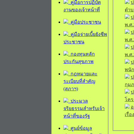
คู่มือการปฏิบัต
ป
งานของเจ้าหน้าที่
ตำบล
ป
คู่มือประชาชน
พ.ศ.
ป
คู่มือจ่ายเบี้ยยังชีพ
พ.ศ.
ประชาชน
ป
กองทุนหลัก
พ.ศ.
ประกันสุขภาพ
ป
พนัก
กฎหมายและ
ป
ระเบียบที่สำคัญ
(สภาฯ)
ป
โคร
ประมวล
อ
จริยธรรมสำหรับเจ้า
เรื่
หน้าที่ของรัฐ
ศูนย์ข้อมูล