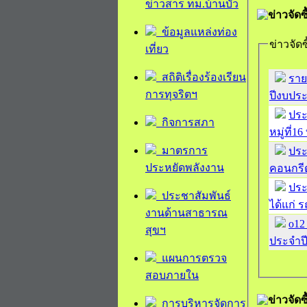
ข่าวสาร ทม.บ้านบัว
ข่าวจัด
ข้อมูลแหล่งท่อง
ข่าวจัดซ
เที่ยว
สถิติเรื่องร้องเรียน
ราย
การทุจริตฯ
ปีงบประ
ประ
กิจการสภา
หมู่ที่
มาตรการ
ประ
ประหยัดพลังงาน
คอนกรีต
ประ
ประชาสัมพันธ์
ได้แก่
งานด้านสาธารณ
o12
สุขฯ
ประจำป
แผนการตรวจ
สอบภายใน
ข่าวจัด
การบริหารจัดการ