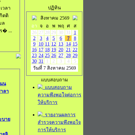
ปฏิทิน
 เวลา
สิงหาคม 2569
ิมล
อา
จ
อ
พ
พฤ
ศ
ส
� ...
26
27
28
29
30
31
1
2
3
4
5
6
7
8
9
10
11
12
13
14
15
16
17
18
19
20
21
22
23
24
25
26
27
28
29
30
31
1
2
3
4
5
วันที่ 7 สิงหาคม 2569
แบบสอบถาม
ถนน
แบบสอบถาม
ศาลา
ความพึงพอใจต่อการ
ให้บริการ
รายงานผลการ
ะบาย
สำรวจความพึงพอใจ
การให้บริการ
ายจิ