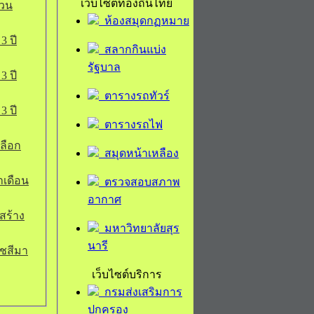
เว็บไซต์ท้องถิ่นไทย
่วน
ห้องสมุดกฏหมาย
3 ปี
สลากกินแบ่ง
รัฐบาล
3 ปี
ตารางรถทัวร์
3 ปี
ตารางรถไฟ
ลือก
สมุดหน้าเหลือง
ำเดือน
ตรวจสอบสภาพ
อากาศ
สร้าง
มหาวิทยาลัยสุร
นารี
ชสีมา
เว็บไซต์บริการ
กรมส่งเสริมการ
ปกครอง