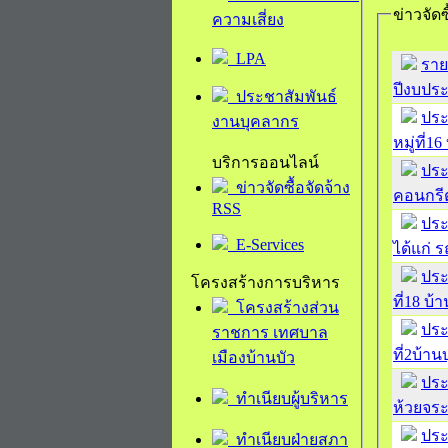
ข่าวจัดซ
ความเสี่ยง
LPA
ราย
ปีงบประ
ประชาสัมพันธ์
ประ
งานบุคลากร
หมู่ที่
บริการออนไลน์
ประ
ข่าวจัดซื้อจัดจ้าง
คอนกรีต
RSS
ประ
E-Services
ได้แก่
ประ
โครงสร้างการบริหาร
ที่18 บ
โครงสร้างส่วน
ประ
ราชการ เทศบาล
ที่2บ้า
เมืองบ้านบัว
ประ
ทำเนียบผู้บริหาร
ห้วยจร
ประ
ทำเนียบฝ่ายสภา